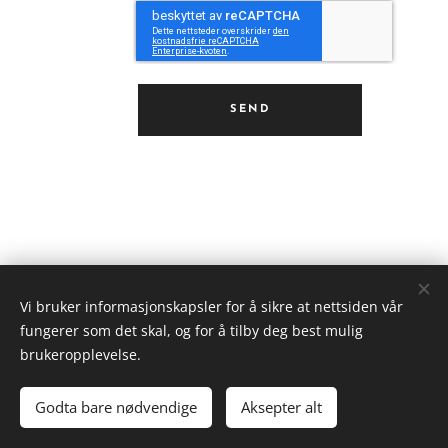
SEND
Vi bruker informasjonskapsler for å sikre at nettsiden vår
fungerer som det skal, og for å tilby deg best mulig
Nordic Room AS
brukeropplevelse.
Alle rettigheter eies av Nordic Room AS
Godta bare nødvendige
Aksepter alt
Informasjonskapsler