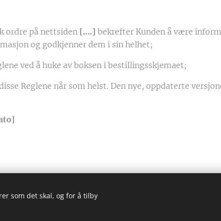
sk ordre på nettsiden
[….]
bekrefter Kunden å være informe
rmasjon og godkjenner dem i sin helhet;
lene ved å huke av boksen i bestillingsskjemaet;
disse Reglene når som helst. Den nye, oppdaterte versjo
ato]
er som det skal, og for å tilby
om AS