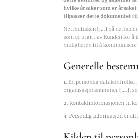
dette avsnittet og skjønner at
hvilke årsaker som er årsaket a
tilpasser dette dokumentet til
Nettbutikken
[….]
på nettside
som er utgitt av Kunden for å i
muligheten til å kommunisere i
Generelle bestem
1.
En personlig datakontrollør
organisasjonsnummer
[….]
, s
2.
Kontaktinformasjonen til ko
3.
Personlig informasjon er all i
Kilden til person