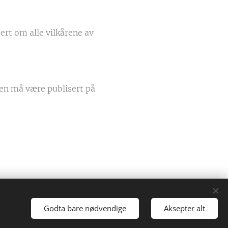
rt om alle vilkårene av
nen må være publisert på
Informasjonskapsler
Godta bare nødvendige
Aksepter alt