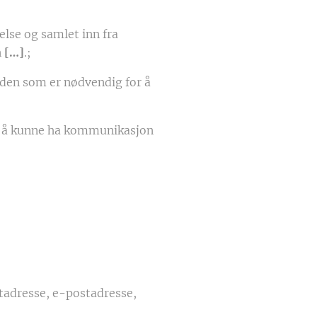
lse og samlet inn fra
n
[…]
.;
nden som er nødvendig for å
or å kunne ha kommunikasjon
tadresse, e-postadresse,