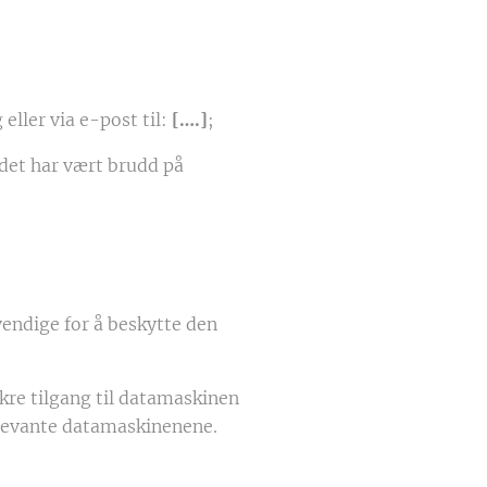
eller via e-post til:
[….]
;
 det har vært brudd på
vendige for å beskytte den
ikre tilgang til datamaskinen
elevante datamaskinenene.