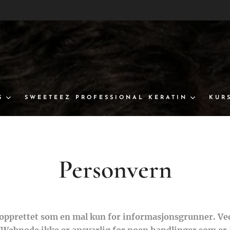
S
SWEETEEZ PROFESSIONAL KERATIN
KUR
Personvern
 opprettet som en mal kun for informasjonsgrunner. Ved