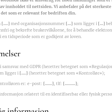
 Webnode ikke er ansvarlig for noen handlinger som er å
v innholdet til nettsiden. Vi anbefaler på det sterkeste 
 det som er relevant for bedriften din.
n
[….]
med organisasjonsnummer
[…]
som ligger i
[…]
beh
nnfri og bekrefte brukervilkårene, for å behandle elektroni
 en tidsperiode som er godkjent av loven.
melser
, i samsvar med GDPR (heretter betegnet som «Regulasjo
om ligger i
[….]
(heretter betegnet som «Kontrollør»);
ntrolløren er: e-post:
[……]
, tlf:
[………]
;
nformasjon relatert til en identifiserbar eller fysisk perso
lig informasjon