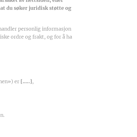
rsaket av nettsiden, eller
at du søker juridisk støtte og
andler personlig informasjon
ske ordre og frakt, og for å ha
nen») er
[…..]
,
n.