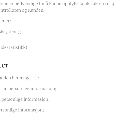
rene er nødvendige for å kunne oppfylle konktrakten til k
ntrolløren og Kunden.
er er:
kksystem);
idestatistikk);
ter
nden berettiget til:
il sin personlige informasjon;
in personlige informasjon;
personlige informasjon;