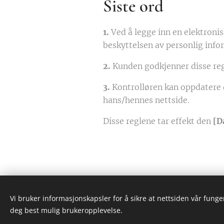
Siste ord
1.
Ved å legge inn en elektroni
beskyttelsen av personlig info
2.
Kunden godkjenner disse reg
3.
Kontrolløren kan oppdatere 
hans/hennes nettside.
Disse reglene tar effekt den
[D
Vi bruker informasjonskapsler for å sikre at nettsiden vår funger
Nordic Room AS
deg best mulig brukeropplevelse.
Alle rettigheter eies av Nordic Ro